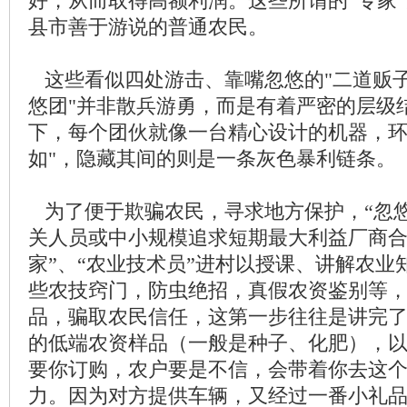
好，从而取得高额利润。这些所谓的“专家
县市善于游说的普通农民。
这些看似四处游击、靠嘴忽悠的"二道贩子
悠团"并非散兵游勇，而是有着严密的层级
下，每个团伙就像一台精心设计的机器，环
如"，隐藏其间的则是一条灰色暴利链条。
为了便于欺骗农民，寻求地方保护，“忽悠
关人员或中小规模追求短期最大利益厂商合
家”、“农业技术员”进村以授课、讲解农业
些农技窍门，防虫绝招，真假农资鉴别等
品，骗取农民信任，这第一步往往是讲完
的低端农资样品（一般是种子、化肥），
要你订购，农户要是不信，会带着你去这
力。因为对方提供车辆，又经过一番小礼