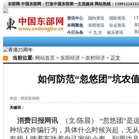
东部网-中国东部网：打造中国东部第一主流媒体
网站热线：13991224333
I
资讯中心
国内资讯
国际资讯
东
本网聚焦
东部资讯
社会资讯
东
今日头条
十 九 大
娱乐资讯
当前位置:
网站首页
>
东部经济
>
农村经济
> 正文
如何防范“忽悠团”坑农
来源：西部新闻网
关键词：
消费日报网讯
（文/陈晨） “忽悠团”
种坑农诈骗行为，具体什么时候兴起，无
有些人骑着车驮着自己家的小麦，到周边