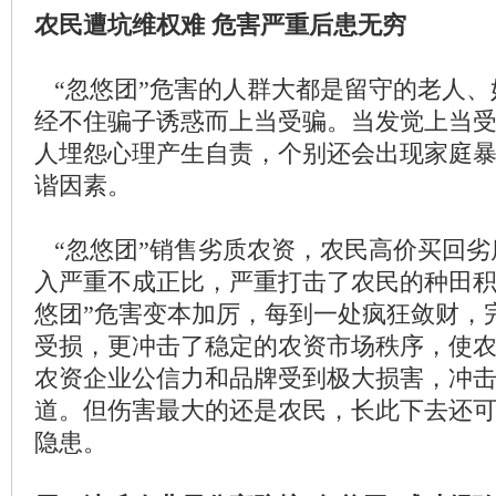
农民遭坑维权难 危害严重后患无穷
“忽悠团”危害的人群大都是留守的老人、
经不住骗子诱惑而上当受骗。当发觉上当
人埋怨心理产生自责，个别还会出现家庭
谐因素。
“忽悠团”销售劣质农资，农民高价买回劣
入严重不成正比，严重打击了农民的种田积
悠团”危害变本加厉，每到一处疯狂敛财，
受损，更冲击了稳定的农资市场秩序，使
农资企业公信力和品牌受到极大损害，冲
道。但伤害最大的还是农民，长此下去还
隐患。