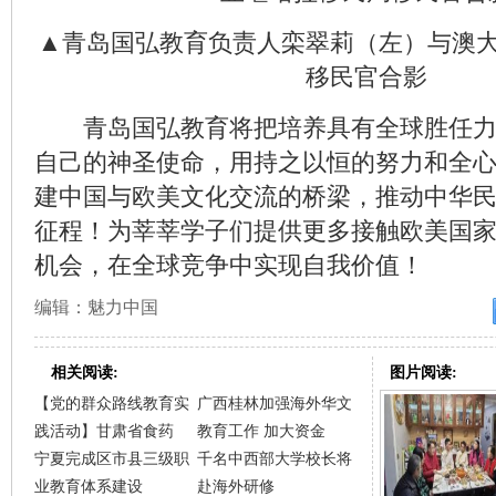
▲青岛国弘教育负责人栾翠莉（左）与澳
移民官合影
青岛国弘教育将把培养具有全球胜任力
自己的神圣使命，用持之以恒的努力和全
建中国与欧美文化交流的桥梁，推动中华
征程！为莘莘学子们提供更多接触欧美国
机会，在全球竞争中实现自我价值！
编辑：魅力中国
相关阅读:
图片阅读:
【党的群众路线教育实
广西桂林加强海外华文
践活动】甘肃省食药
教育工作 加大资金
宁夏完成区市县三级职
千名中西部大学校长将
业教育体系建设
赴海外研修