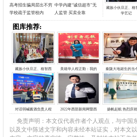
高考招生骗局层出不穷
中学内建“诚信超市”无
藏族小伙旦正、格
学校疏于监管校内
人监管 买卖全靠
学艺记
图库推荐:
藏族小伙旦正、格智西
美籍华人程正勤：我的
秦陇大地诞生的当
对话弱碱酱酒负责人程
2022年西部新闻网暨西
扬帆起航 热烈庆
免责声明：本文仅代表作者个人观点，与中国
以及文中陈述文字和内容未经本站证实，对本文